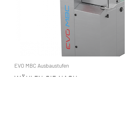
EVO MBC Ausbaustufen
WÄHLEN SIE NACH
IHREN ANFORDERUNGEN.
Unsere Reinigungsmaschine EVO MBC ist ab
Werk in vier Ausbaustufen erhältlich. Das ist gut
– denn so entscheiden Sie, in welchem Umfang
Sie die EVO Schablonenreinigung langfristig
nutzen wollen. So haben Sie die Wahl und