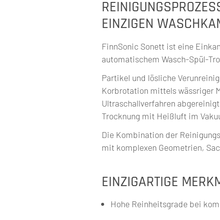
REINIGUNGSPROZESS
EINZIGEN WASCHK
FinnSonic Sonett ist eine Ein
automatischem Wasch-Spül-Tro
Partikel und lösliche Verunrein
Korbrotation mittels wässriger 
Ultraschallverfahren abgereinigt,
Trocknung mit Heißluft im Vak
Die Kombination der Reinigungst
mit komplexen Geometrien, Sac
EINZIGARTIGE MERK
Hohe Reinheitsgrade bei komp