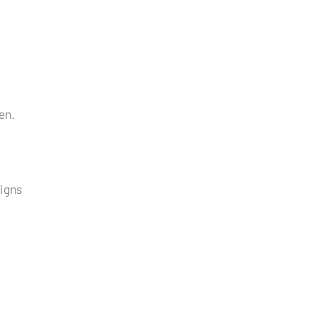
en.
igns