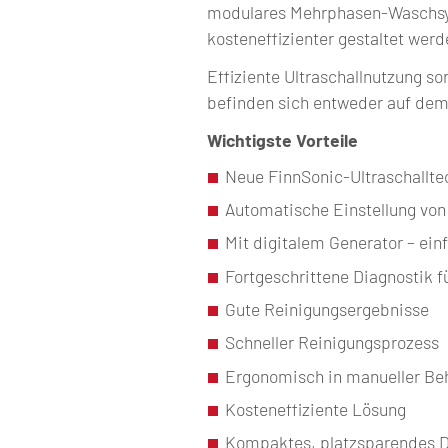
modulares Mehrphasen-Waschsys
kosteneffizienter gestaltet werd
Effiziente Ultraschallnutzung so
befinden sich entweder auf dem
Wichtigste Vorteile
Neue FinnSonic-Ultraschalltec
Automatische Einstellung vo
Mit digitalem Generator – einf
Fortgeschrittene Diagnostik 
Gute Reinigungsergebnisse
Schneller Reinigungsprozess
Ergonomisch in manueller Be
Kosteneffiziente Lösung
Kompaktes, platzsparendes 