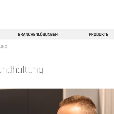
GEN //
HALTUNGSPROZESSE
BRANCHENLÖSUNGEN
PRODUKTE
TUNG
tandhaltung