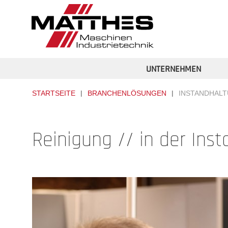
Direkt zum Inhalt
UMFASSENDE LÖSUN
FÜR IHRE INSTAND
UNTERNEHMEN
STARTSEITE
BRANCHENLÖSUNGEN
INSTANDHAL
SIE SIND HIER
Reinigung // in der Ins